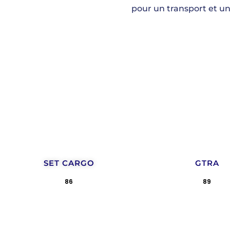
pour un transport et u
SET CARGO
GTRA
86
89