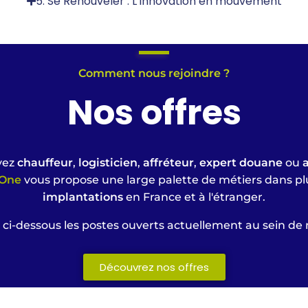
5. Se Renouveler : L’innovation en mouvement
Comment nous rejoindre ?
Nos offres
yez
chauffeur
,
logisticien
,
affréteur
,
expert douane
ou
One
vous propose une large palette de métiers dans p
implantations
en France et à l'étranger.
ci-dessous les postes ouverts actuellement au sein de nos
Découvrez nos offres