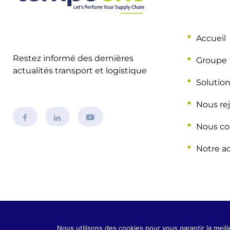
Accueil
Restez informé des dernières
Groupe
actualités transport et logistique
Solutio
Nous re
Nous co
Notre ac
© 2026.Tous droits r
Nous utilisons des cookies pour vous garantir la meill