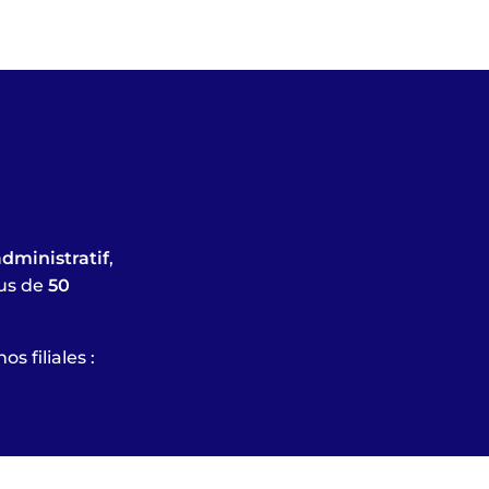
administratif
,
lus de
50
 filiales :