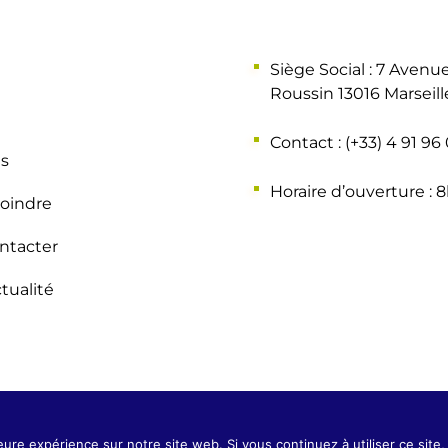
Siège Social : 7 Avenu
Roussin 13016 Marseill
Contact : (+33) 4 91 96
ns
Horaire d’ouverture : 8
joindre
ntacter
tualité
éservés.|
Mentions légales
|
Politique de confidentialité RGPD
| ©
eure expérience sur notre site web. Si vous continuez à utiliser ce sit