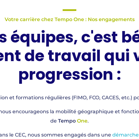
Votre carrière chez Tempo One : Nos engagements
s équipes, c'est bé
t de travail qui v
progression :
n et formations régulières (FIMO, FCO, CACES, etc.) p
 nous encourageons la mobilité géographique et fonction
de
Tempo
One
.
dans le CEC, nous sommes engagés dans une
démarche