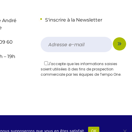
S'inscrire à la Newsletter
e André
e
 09 60
h – 19h
J'accepte que les informations saisies
soient utilisées à des fins de prospection
commerciale par les équipes de Tempo One.
Mon Agence du Web
e, nous supposerons que vous en êtes satisfait.
OK