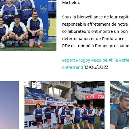
Michelin.
Sous la bienveillance de leur capi
responsable affrètement de notre 
collaborateurs ont montré un bon e
détermination et de l’endurance.
RDV est donné à l’année prochaine
#sport
#rugby
#equipe
#lille
#orl
ontferrand
13/06/2023