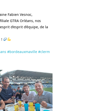
taine Fabien Vesnoc,
filiale GTRA Orléans, nos
sprit d’esprit d’équipe, de la
 !
eans
#bordeauxmaville
#clerm